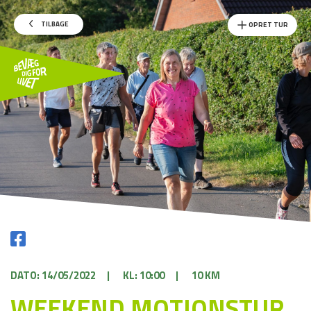
TILBAGE
OPRET TUR
DATO: 14/05/2022
|
KL: 10:00
|
10 KM
WEEKEND MOTIONSTUR