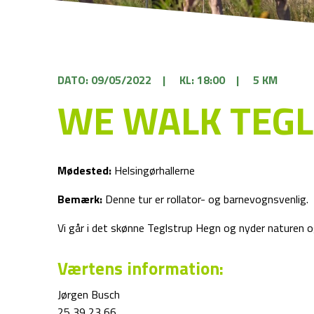
DATO: 09/05/2022
|
KL: 18:00
|
5 KM
WE WALK TEG
Mødested:
Helsingørhallerne
Bemærk:
Denne tur er rollator- og barnevognsvenlig.
Vi går i det skønne Teglstrup Hegn og nyder naturen o
Værtens information:
Jørgen Busch
25 39 23 66