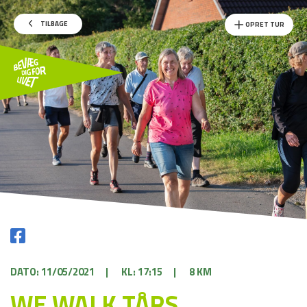
TILBAGE
OPRET TUR
DATO: 11/05/2021
|
KL: 17:15
|
8 KM
WE WALK TÅRS