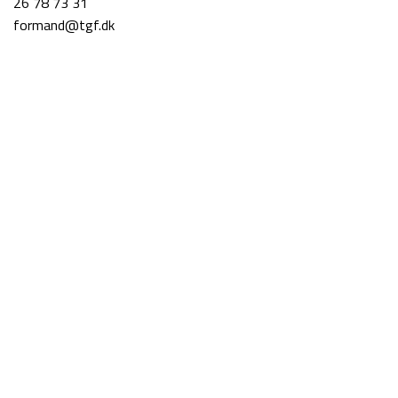
26 78 73 31
formand@tgf.dk