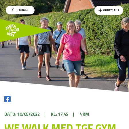
TILBAGE
OPRET TUR
DATO: 10/05/2022
|
KL: 17:45
|
4 KM
WE WALK MED TGF GYM