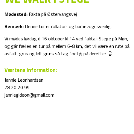
Mødested:
Fakta på Østervangsvej
Bemærk:
Denne tur er rollator- og barnevognsvenlig.
Vi mødes lørdag d 16 oktober kl 14 ved fakta i Stege på Møn,
og går fælles en tur på mellem 6-8 km, det vil være en rute på
asfalt, grus og lidt græs så tag fodtøj på derefter 🙂
Værtens information:
Jannie Leonhardsen
28 20 20 99
janniegideon@gmail.com