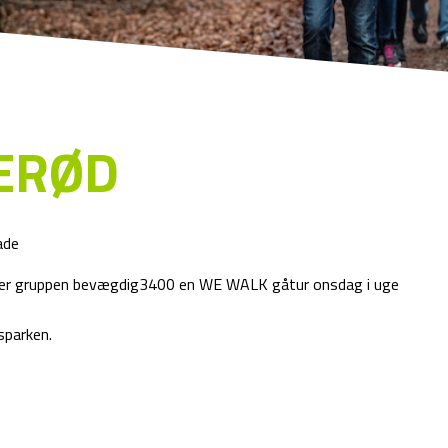
ERØD
ade
lder gruppen bevægdig3400 en WE WALK gåtur onsdag i uge
sparken.