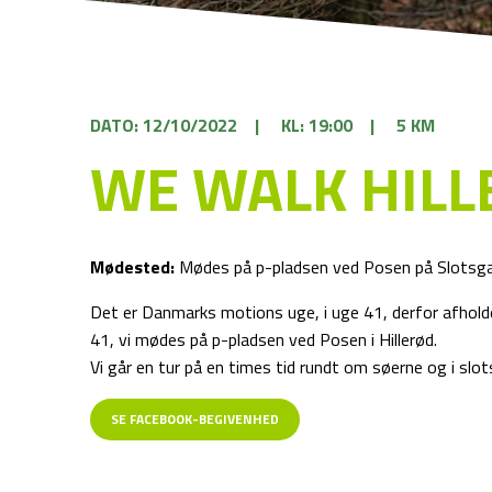
DATO: 12/10/2022
|
KL: 19:00
|
5 KM
WE WALK HILL
Mødested:
Mødes på p-pladsen ved Posen på Slotsg
Det er Danmarks motions uge, i uge 41, derfor afho
41, vi mødes på p-pladsen ved Posen i Hillerød.
Vi går en tur på en times tid rundt om søerne og i slot
SE FACEBOOK-BEGIVENHED