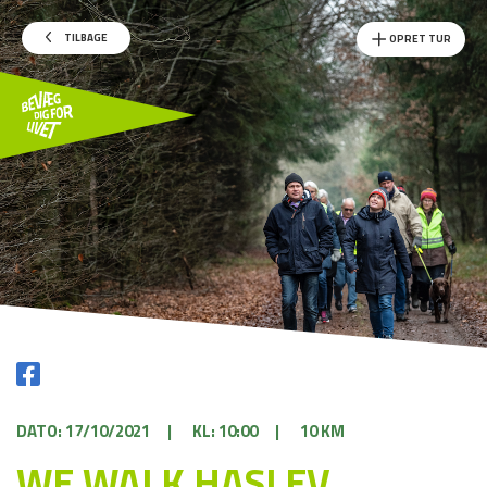
TILBAGE
OPRET TUR
DATO: 17/10/2021
|
KL: 10:00
|
10 KM
WE WALK HASLEV