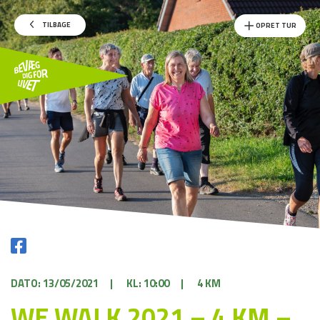
TILBAGE
OPRET TUR
DATO: 13/05/2021
|
KL: 10:00
|
4 KM
WE WALK 2021 – 4 KM –