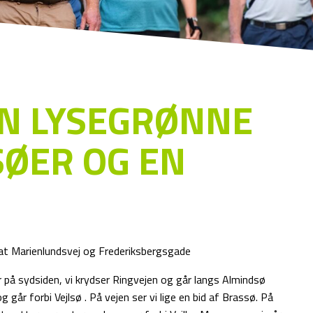
EN LYSEGRØNNE
SØER OG EN
 at Marienlundsvej og Frederiksbergsgade
r på sydsiden, vi krydser Ringvejen og går langs Almindsø
går forbi Vejlsø . På vejen ser vi lige en bid af Brassø. På