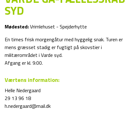
SYD
Mødested:
Vrimlehuset - Spejderhytte
En times frisk morgengåtur med hyggelig snak. Turen er
mens græsset stadig er fugtigt på skovstier i
militærområdet i Varde syd.
Afgang er kl. 9:00.
Værtens information:
Helle Nedergaard
29 13 96 18
h.nedergaard@mail.dk