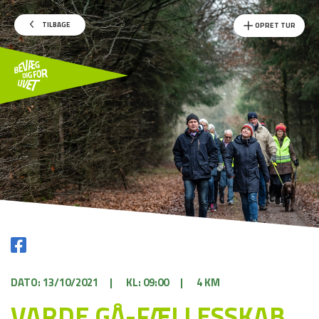
TILBAGE
OPRET TUR
DATO: 13/10/2021
|
KL: 09:00
|
4 KM
VARDE GÅ-FÆLLESSKAB