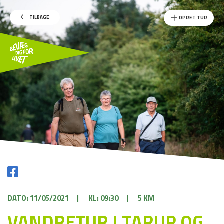
TILBAGE
OPRET TUR
DATO: 11/05/2021
|
KL: 09:30
|
5 KM
VANDRETUR I TARUP OG