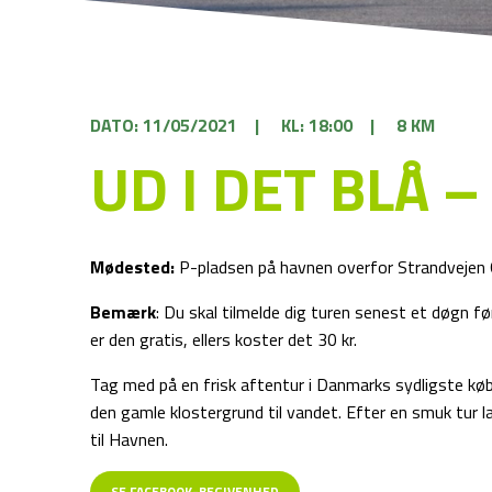
DATO: 11/05/2021
|
KL: 18:00
|
8 KM
UD I DET BLÅ –
Mødested:
P-pladsen på havnen overfor Strandvejen
Bemærk
: Du skal tilmelde dig turen senest et døgn 
er den gratis, ellers koster det 30 kr.
Tag med på en frisk aftentur i Danmarks sydligste købs
den gamle klostergrund til vandet. Efter en smuk tur 
til Havnen.
SE FACEBOOK-BEGIVENHED