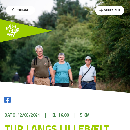
TILBAGE
OPRET TUR
DATO: 12/05/2021
|
KL: 16:00
|
5 KM
TUR LANGS LILLEBÆLT