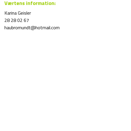
Værtens information:
Karina Geisler
28 28 02 67
haubromundt@hotmail.com