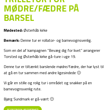
MØDRE/FÆDRE PÅ
BARSEL
Mødested:
Østerhåb kirke
Bemærk:
Denne tur er rollator- og barnevognsvenlig.
Som en del af kampagnen “Bevæg dig for livet” arrangerer
Torsted og Østerhåb kirke gå-ture i uge 19.
Denne tur er tiltænkt barslende mødre/fædre, der har lyst til
at gå en tur sammen med andre ligesindede 🙂
Vi går en stille og rolig tur i området og snakker på en
barnevognsvenlig rute.
Bjørg Sundmark er gå-vært 🙂
SE FACEBOOK-BEGIVENHED