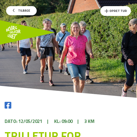
TILBAGE
OPRET TUR
DATO: 12/05/2021
|
KL: 09:00
|
3 KM
TRILLETUR FOR