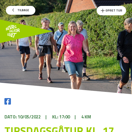
TILBAGE
OPRET TUR
DATO: 10/05/2022
|
KL: 17:00
|
4 KM
TIRSDAGSGÅTUR KL. 17