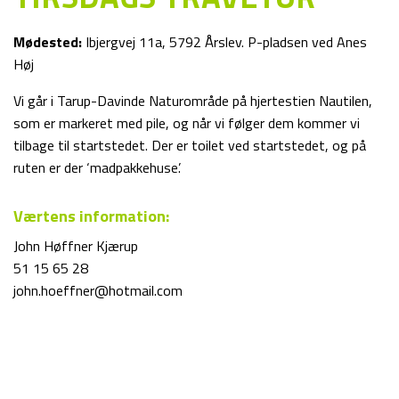
Mødested:
Ibjergvej 11a, 5792 Årslev. P-pladsen ved Anes
Høj
Vi går i Tarup-Davinde Naturområde på hjertestien Nautilen,
som er markeret med pile, og når vi følger dem kommer vi
tilbage til startstedet. Der er toilet ved startstedet, og på
ruten er der ‘madpakkehuse’.
Værtens information:
John Høffner Kjærup
51 15 65 28
john.hoeffner@hotmail.com