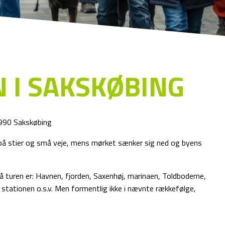
N I SAKSKØBING
4990 Sakskøbing
n på stier og små veje, mens mørket sænker sig ned og byens
å turen er: Havnen, fjorden, Saxenhøj, marinaen, Toldboderne,
 stationen o.s.v. Men formentlig ikke i nævnte rækkefølge,