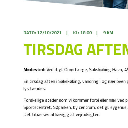
DATO: 12/10/2021
|
KL: 18:00
|
9 KM
TIRSDAG AFTE
Mødested:
Ved d. gl. Omø færge, Sakskøbing Havn, 
En tirsdag aften i Sakskøbing, vandring i og nær bye
lys tændes.
Forskellige steder som vi kommer forbi eller nær ved p
Sportscentret, Søparken, by centrum, det gl. sygehus,
Det tilpasses afhængig af vejrudsigten.