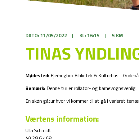
DATO: 11/05/2022
|
KL: 16:15
|
5 KM
TINAS YNDLIN
Mødested:
Bjerringbro Bibliotek & Kulturhus - Guden
Bemærk:
Denne tur er rollator- og barnevognsvenlig.
En skøn gåtur hvor vi kommer til at gå i varieret terr
Værtens information:
Ulla Schmidt
40 28 67 68