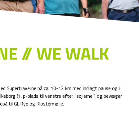
E // WE WALK
med Supertraverne på ca. 10-12 km med indlagt pause og i
lkeborg (1. p-plads til venstre efter “søjlerne”) og bevæger
på til Gl. Rye og Klostermølle.
.