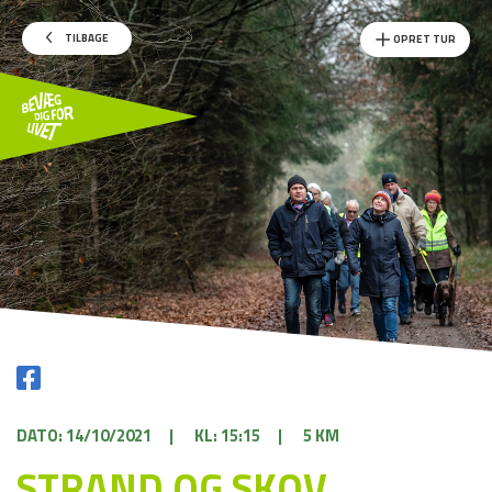
TILBAGE
OPRET TUR
DATO: 14/10/2021
|
KL: 15:15
|
5 KM
STRAND OG SKOV