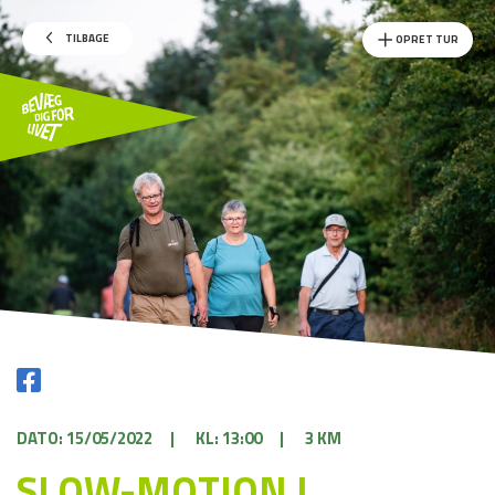
TILBAGE
OPRET TUR
DATO: 15/05/2022
|
KL: 13:00
|
3 KM
SLOW-MOTION I