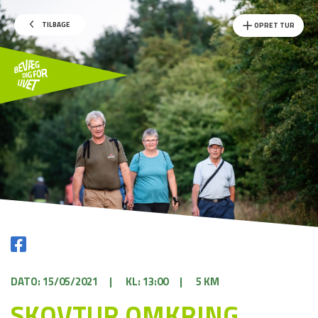
TILBAGE
OPRET TUR
DATO: 15/05/2021
|
KL: 13:00
|
5 KM
SKOVTUR OMKRING