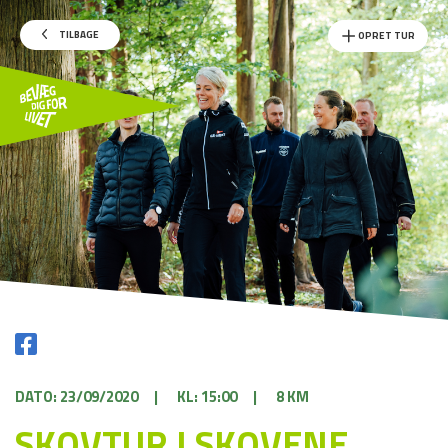
TILBAGE
OPRET TUR
DATO: 23/09/2020
|
KL: 15:00
|
8 KM
SKOVTUR I SKOVENE