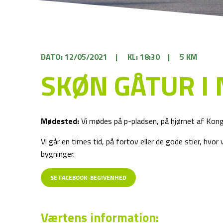
DATO: 12/05/2021
|
KL: 18:30
|
5 KM
SKØN GÅTUR I 
Mødested:
Vi mødes på p-pladsen, på hjørnet af Kon
Vi går en times tid, på fortov eller de gode stier, hvo
bygninger.
SE FACEBOOK-BEGIVENHED
Værtens information: