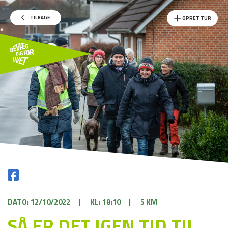
TILBAGE
OPRET TUR
DATO: 12/10/2022
|
KL: 18:10
|
5 KM
SÅ ER DET IGEN TID TIL