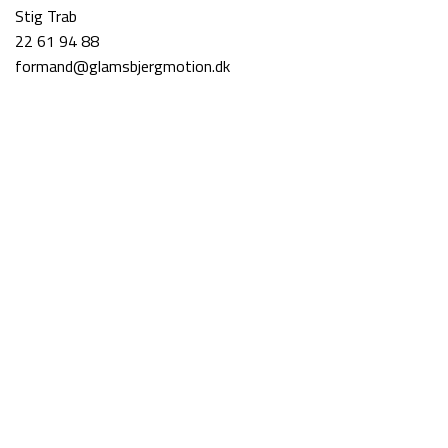
Stig Trab
22 61 94 88
formand@glamsbjergmotion.dk