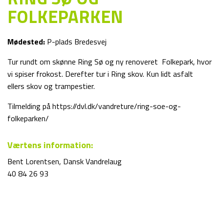
FOLKEPARKEN
Mødested:
P-plads Bredesvej
Tur rundt om skønne Ring Sø og ny renoveret Folkepark, hvor
vi spiser frokost. Derefter tur i Ring skov. Kun lidt asfalt
ellers skov og trampestier.
Tilmelding på https://dvl.dk/vandreture/ring-soe-og-
folkeparken/
Værtens information:
Bent Lorentsen, Dansk Vandrelaug
40 84 26 93