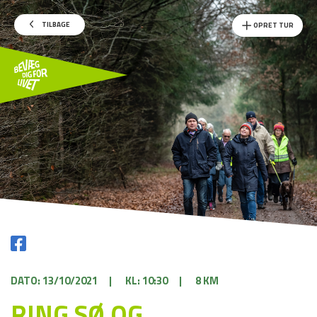
TILBAGE
OPRET TUR
DATO: 13/10/2021
|
KL: 10:30
|
8 KM
RING SØ OG