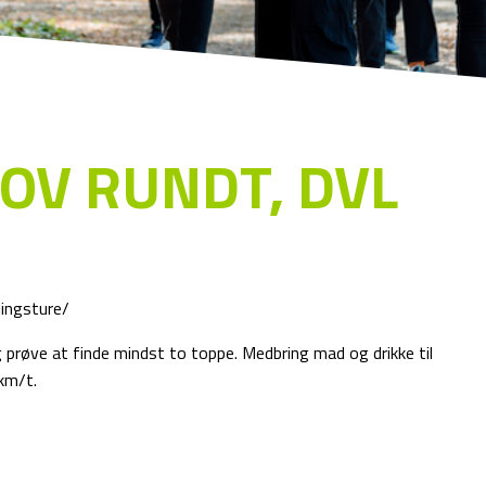
OV RUNDT, DVL
dingsture/
g prøve at finde mindst to toppe. Medbring mad og drikke til
km/t.