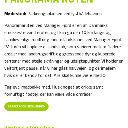
Mødested:
Parkeringspladsen ved lystbådehavnen
Panoramaruten ved Mariager Fjord er en af Danmarks
smukkeste vandreruter, og I kan gå den 10 km lange og
familievenlige rundtur gennem landskabet ved Mariager Fjord.
På turen vil I opleve et landskab, som varierer mellem fladere
arealer med landbrugsdrift og græssende dyr og kuperede
terræner med stejle skråninger og udsigtspunkter. Vi holder en
velfortjent pause, når vi har gået halvvejen, og derimellem
hvis der er behov for det. Alle skal kunne være med☺️
Tag evt. madpakke med. Husk noget at drikke samt
fornuftigt fodtøj, der kan være våde områder.
SE FACEBOOK-BEGIVENHED
Værtens information: