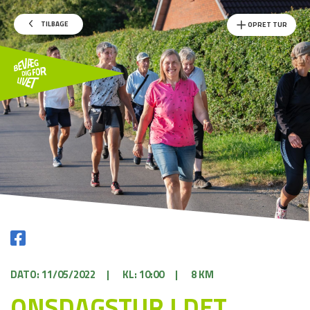
TILBAGE
OPRET TUR
DATO: 11/05/2022
|
KL: 10:00
|
8 KM
ONSDAGSTUR I DET