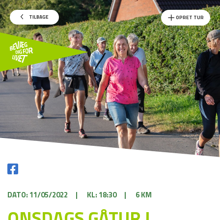
TILBAGE
OPRET TUR
DATO: 11/05/2022
|
KL: 18:30
|
6 KM
ONSDAGS GÅTUR I