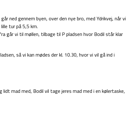
g går ned gennem byen, over den nye bro, med Ydrikvej, når vi
lille tur på 5,5 km.
 går vi til møllen, tilbage til P pladsen hvor Bodil står klar
pladsen, så vi kan mødes der kl. 10.30, hvor vi vil gå ind i
ag lidt mad med, Bodil vil tage jeres mad med i en kølertaske,