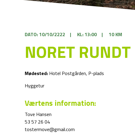
DATO: 10/10/2222
|
KL: 13:00
|
10 KM
NORET RUNDT
Mødested:
Hotel Postgården, P-plads
Hyggetur
Værtens information:
Tove Hansen
53 57 26 04
tostermove@gmail.com