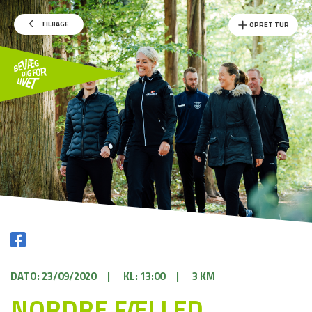
TILBAGE
OPRET TUR
DATO: 23/09/2020
|
KL: 13:00
|
3 KM
NORDRE FÆLLED