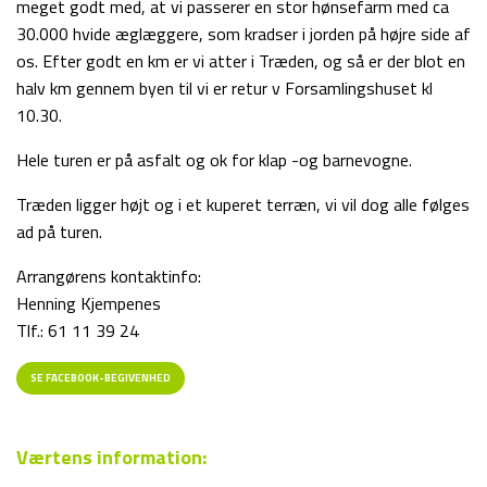
meget godt med, at vi passerer en stor hønsefarm med ca
30.000 hvide æglæggere, som kradser i jorden på højre side af
os. Efter godt en km er vi atter i Træden, og så er der blot en
halv km gennem byen til vi er retur v Forsamlingshuset kl
10.30.
Hele turen er på asfalt og ok for klap -og barnevogne.
Træden ligger højt og i et kuperet terræn, vi vil dog alle følges
ad på turen.
Arrangørens kontaktinfo:
Henning Kjempenes
Tlf.: 61 11 39 24
SE FACEBOOK-BEGIVENHED
Værtens information: