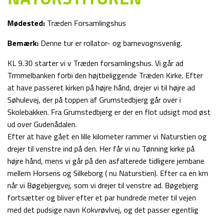
Mødested:
Træden Forsamlingshus
Bemærk:
Denne tur er rollator- og barnevognsvenlig.
KL 9.30 starter vi v Træden forsamlingshus. Vi går ad
Trmmelbanken forbi den højtbeliggende Træden Kirke. Efter
at have passeret kirken på højre hånd, drejer vi til højre ad
Søhulevej, der på toppen af Grumstedbjerg går over i
Skolebakken. Fra Grumstedbjerg er der en flot udsigt mod øst
ud over Gudenådalen.
Efter at have gået en lille kilometer rammer vi Naturstien og
drejer til venstre ind på den. Her får vi nu Tønning kirke på
højre hånd, mens vi går på den asfalterede tidligere jernbane
mellem Horsens og Silkeborg ( nu Naturstien). Efter ca en km
når vi Bøgebjergvej, som vi drejer til venstre ad. Bøgebjerg
fortsætter og bliver efter et par hundrede meter til vejen
med det pudsige navn Kokvrøvlvej, og det passer egentlig