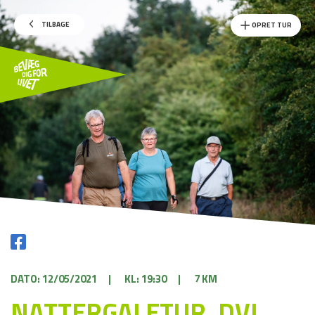
TILBAGE
OPRET TUR
DATO: 12/05/2021
|
KL: 19:30
|
7 KM
NATTERGALETUR, DVL