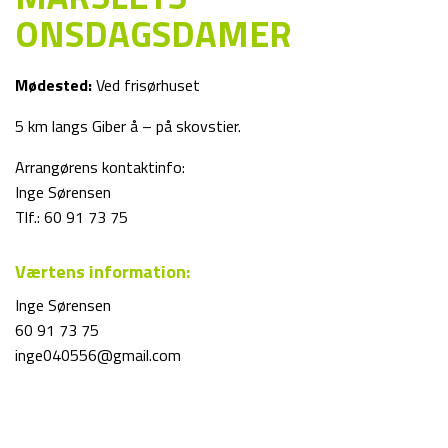
ONSDAGSDAMER
Mødested:
Ved frisørhuset
5 km langs Giber å – på skovstier.
Arrangørens kontaktinfo:
Inge Sørensen
Tlf.: 60 91 73 75
Værtens information:
Inge Sørensen
60 91 73 75
inge040556@gmail.com