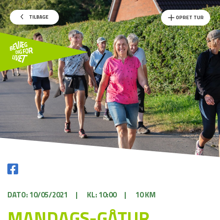
TILBAGE
OPRET TUR
DATO: 10/05/2021
|
KL: 10:00
|
10 KM
MANDAGS-GÅTUR