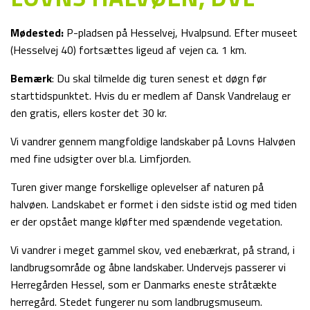
Mødested:
P-pladsen på Hesselvej, Hvalpsund. Efter museet
(Hesselvej 40) fortsættes ligeud af vejen ca. 1 km.
Bemærk
: Du skal tilmelde dig turen senest et døgn før
starttidspunktet. Hvis du er medlem af Dansk Vandrelaug er
den gratis, ellers koster det 30 kr.
Vi vandrer gennem mangfoldige landskaber på Lovns Halvøen
med fine udsigter over bl.a. Limfjorden.
Turen giver mange forskellige oplevelser af naturen på
halvøen. Landskabet er formet i den sidste istid og med tiden
er der opstået mange kløfter med spændende vegetation.
Vi vandrer i meget gammel skov, ved enebærkrat, på strand, i
landbrugsområde og åbne landskaber. Undervejs passerer vi
Herregården Hessel, som er Danmarks eneste stråtækte
herregård. Stedet fungerer nu som landbrugsmuseum.