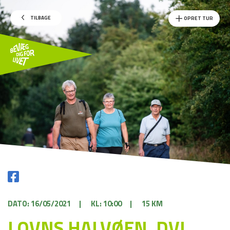
TILBAGE
OPRET TUR
DATO: 16/05/2021
|
KL: 10:00
|
15 KM
LOVNS HALVØEN, DVL