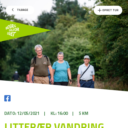
TILBAGE
OPRET TUR
DATO: 12/05/2021
|
KL: 16:00
|
5 KM
LITTERÆR VANDRING