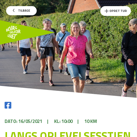
TILBAGE
OPRET TUR
DATO: 16/05/2021
|
KL: 10:00
|
10 KM
LANGS OPLEVELSESSTIEN