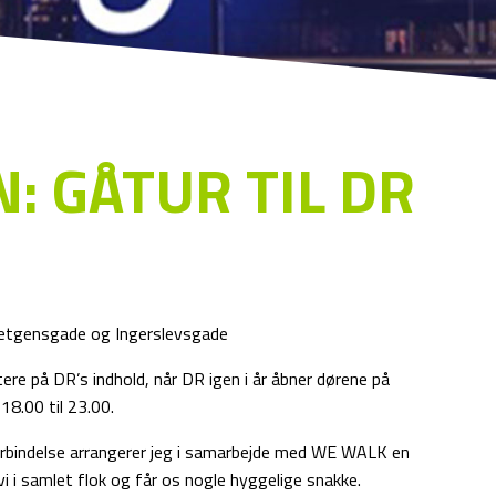
: GÅTUR TIL DR
ietgensgade og Ingerslevsgade
ere på
DR
’s indhold, når
DR
igen i år åbner dørene på
18.00 til 23.00.
rbindelse arrangerer jeg i samarbejde med WE WALK en
i i samlet flok og får os nogle hyggelige snakke.