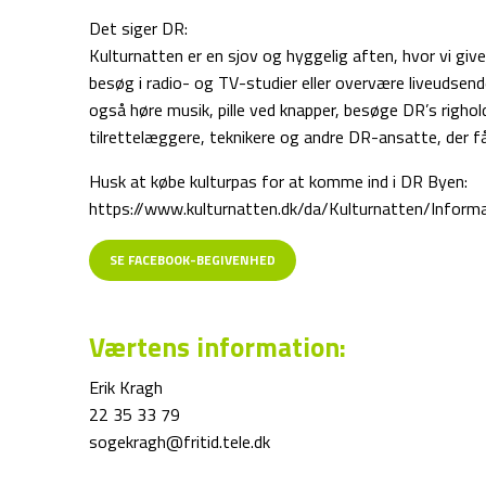
Det siger DR:
Kulturnatten er en sjov og hyggelig aften, hvor vi giv
besøg i radio- og TV-studier eller overvære liveudsend
også høre musik, pille ved knapper, besøge
DR
’s righo
tilrettelæggere, teknikere og andre
DR
-ansatte, der få
Husk at købe kulturpas for at komme ind i DR Byen:
https://www.kulturnatten.dk/da/Kulturnatten/Inform
SE FACEBOOK-BEGIVENHED
Værtens information:
Erik Kragh
22 35 33 79
sogekragh@fritid.tele.dk