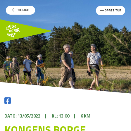
TILBAGE
OPRET TUR
DATO: 13/05/2022
|
KL: 13:00
|
6 KM
KONGENS BORGE