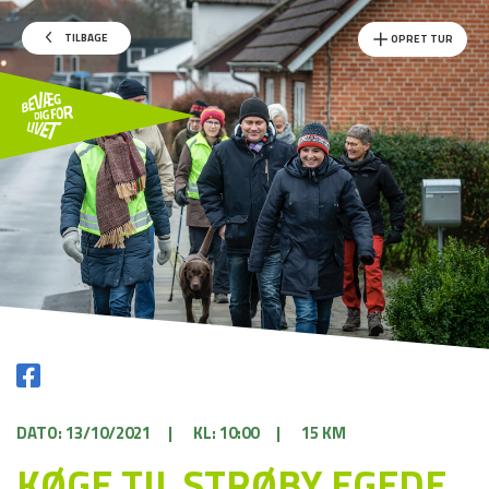
TILBAGE
OPRET TUR
DATO: 13/10/2021
|
KL: 10:00
|
15 KM
KØGE TIL STRØBY EGEDE