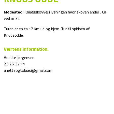
Mødested:
Knudsskovvej i lysningen hvor skoven ender . Ca
ved nr 32
Turen er en ca 12 km ud og hjem. Tur til spidsen af
Knudsodde.
Værtens information:
Anette Jørgensen
23 25 37 11
anetteogtobias@gmail.com