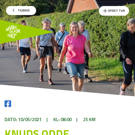
TILBAGE
OPRET TUR
DATO: 10/05/2021
|
KL: 08:00
|
25 KM
KNUDS ODDE