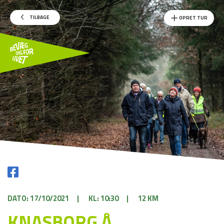
TILBAGE
OPRET TUR
DATO: 17/10/2021
|
KL: 10:30
|
12 KM
KNASBORG Å