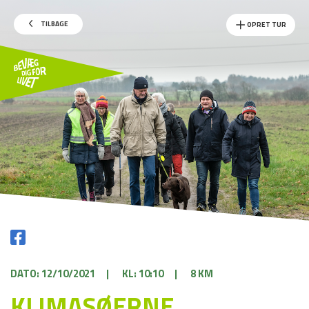
TILBAGE
OPRET TUR
DATO: 12/10/2021
|
KL: 10:10
|
8 KM
KLIMASØERNE