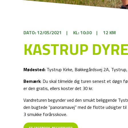
DATO: 12/05/2021
|
KL: 10:30
|
12 KM
KASTRUP DYRE
Mødested:
Tystrup Kirke, Bakkegårdsvej 2A, Tystrup,
Bemærk
: Du skal tilmelde dig turen senest et døgn 
er den gratis, ellers koster det 30 kr.
Vandreturen begynder ved den smukt beliggende Tystru
den bugtede ”panoramavej” med de flotte udsigter t
3 smukke forårsskove.
SE FACEBOOK-BEGIVENHED