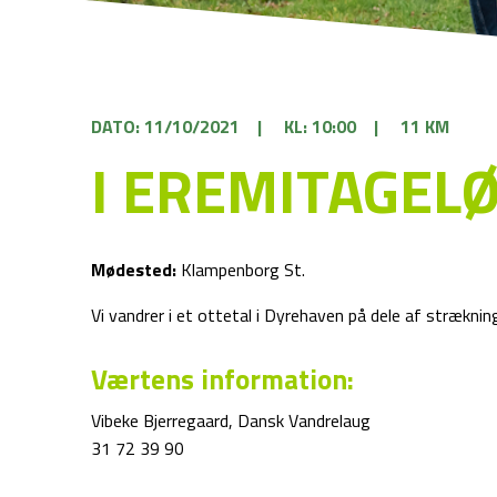
DATO: 11/10/2021
|
KL: 10:00
|
11 KM
I EREMITAGEL
Mødested:
Klampenborg St.
Vi vandrer i et ottetal i Dyrehaven på dele af stræknin
Værtens information:
Vibeke Bjerregaard, Dansk Vandrelaug
31 72 39 90