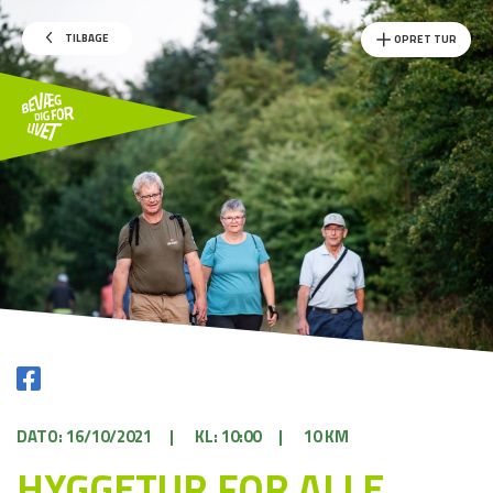
TILBAGE
OPRET TUR
DATO: 16/10/2021
|
KL: 10:00
|
10 KM
HYGGETUR FOR ALLE