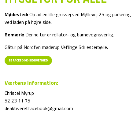
Mødested:
Op ad en lille grusvej ved Møllevej 25 og parkering
ved laden på højre side.
Bemærk:
Denne tur er rollator- og barnevognsvenlig.
Gåtur på Nordfyn maderup Veflinge Sdr esterbølle.
SE FACEBOOK-BEGIVENHED
Værtens information:
Christel Myrup
52 23 11 75
deaktiveretfacebook@gmail.com